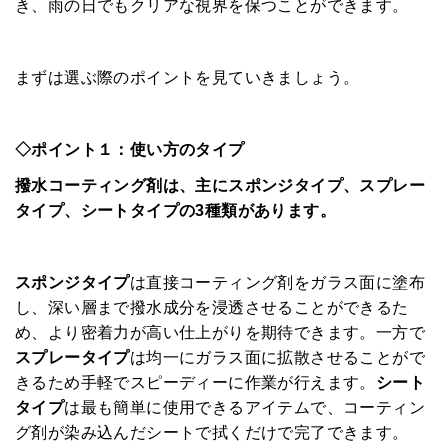
き、雨の日でもクリアな視界を保つことができます。
まずは選ぶ際のポイントを見ていきましょう。
◇ポイント１：使い方のタイプ
撥水コーティング剤は、主にスポンジタイプ、スプレー
タイプ、シートタイプの3種類があります。
スポンジタイプ
は直接コーティング剤をガラス面に塗布
し、深い層まで撥水成分を浸透させることができるた
め、より密着力が高い仕上がりを期待できます。一方で
スプレータイプ
は均一にガラス面に拡散させることがで
HOME
きるため手軽でスピーディーに作業が行えます。
シート
タイプ
は最も簡単に使用できるアイテムで、コーティン
みんなのコラム
グ剤が染み込んだシートで拭くだけで完了できます。