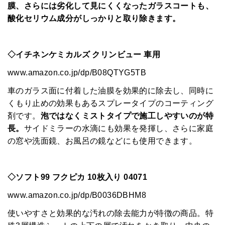
膜、さらには劣化して見にくくなったガラスコートも、
酸化セリウム成分がしっかりと取り除きます。
◇
イチネンケミカルズ
クリンビュー
車用
www.amazon.co.jp/dp/B08QTYG5TB
車のガラス面に付着した油膜を効果的に除去し、同時に
くもり止めの効果もあるスプレータイプのコーティング
剤です。
泡ではなくミストタイプで施工しやすいのが特
長。
サイドミラーの水滴にも効果を発揮し、さらに家庭
の窓や洗面鏡、お風呂の鏡などにも使用できます。
◇ソフト99 フクピカ 10枚入り 04071
www.amazon.co.jp/dp/B0036DBHM8
使いやすさと効果的な汚れの除去能力が特徴の商品。特