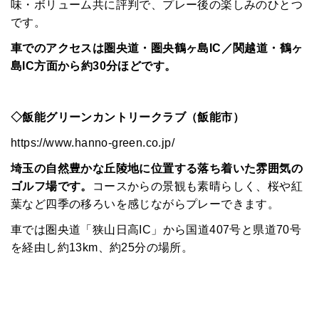
味・ボリューム共に評判で、プレー後の楽しみのひとつ
です。
車でのアクセスは圏央道・圏央鶴ヶ島IC／関越道・鶴ヶ
島IC方面から約30分ほどです。
HOME
みんなのコラム
◇飯能グリーンカントリークラブ（飯能市）
マチネタ
https://www.hanno-green.co.jp/
埼玉の自然豊かな丘陵地に位置する落ち着いた雰囲気の
ペットNOW
ゴルフ場です。
コースからの景観も素晴らしく、桜や紅
定額リースプランのご紹介
葉など四季の移ろいを感じながらプレーできます。
車では圏央道「狭山日高IC」から国道407号と県道70号
運営会社
を経由し約13km、約25分の場所。