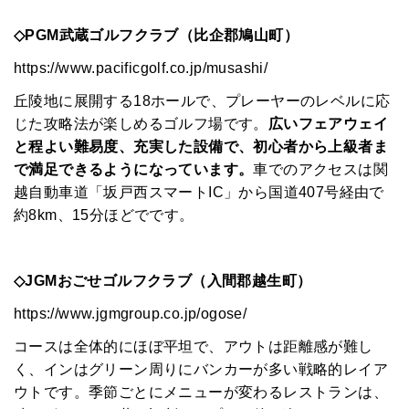
◇PGM武蔵ゴルフクラブ（比企郡鳩山町）
https://www.pacificgolf.co.jp/musashi/
丘陵地に展開する18ホールで、プレーヤーのレベルに応
じた攻略法が楽しめるゴルフ場です。
広いフェアウェイ
と程よい難易度、充実した設備で、初心者から上級者ま
で満足できるようになっています。
車でのアクセスは関
越自動車道「坂戸西スマートIC」から国道407号経由で
約8km、15分ほどでです。
◇JGMおごせゴルフクラブ（入間郡越生町）
https://www.jgmgroup.co.jp/ogose/
コースは全体的にほぼ平坦で、アウトは距離感が難し
く、インはグリーン周りにバンカーが多い戦略的レイア
ウトです。季節ごとにメニューが変わるレストランは、