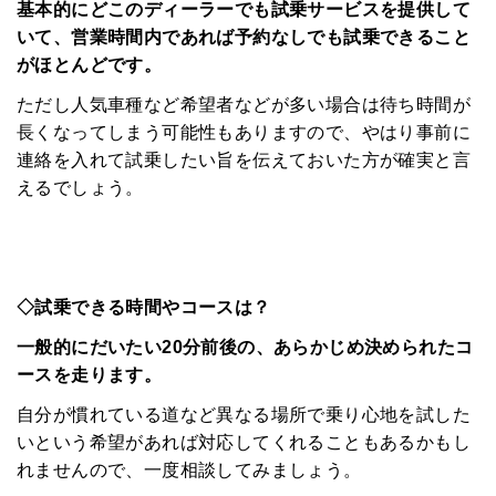
基本的にどこのディーラーでも試乗サービスを提供して
いて、営業時間内であれば予約なしでも試乗できること
がほとんどです。
ただし人気車種など希望者などが多い場合は待ち時間が
長くなってしまう可能性もありますので、やはり事前に
連絡を入れて試乗したい旨を伝えておいた方が確実と言
えるでしょう。
HOME
◇試乗できる時間やコースは？
みんなのコラム
一般的にだいたい20分前後の、あらかじめ決められたコ
ースを走ります。
マチネタ
自分が慣れている道など異なる場所で乗り心地を試した
いという希望があれば対応してくれることもあるかもし
ペットNOW
れませんので、一度相談してみましょう。