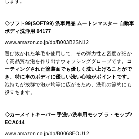
します。
◇ソフト99(SOFT99) 洗車用品 ムートンマスター 自動車
ボディ洗浄用 04177
www.amazon.co.jp/dp/B003B2SN12
選び抜かれた羊毛を使用して、その弾力性と密度が細か
く高品質な泡を作り出すウォッシンググローブです。
コ
ーティングされた塗装面でも優しく洗い上げることがで
き、特に車のボディに優しい洗い心地がポイントです。
泡持ちが抜群で泡が均等に広がるため、洗剤の節約にも
役立ちます。
◇カーメイトキーパー 手洗い洗車用モップ ラ・モップ2
ECA014
www.amazon.co.jp/dp/B0068EOU12