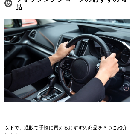
ペットNOW
品
定額リースプランのご紹介
運営会社
以下で、通販で手軽に買えるおすすめ商品を３つご紹介