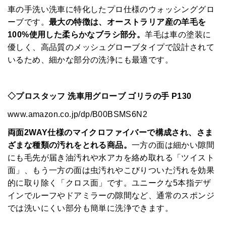
車の手洗い洗車に特化したプロ仕様のウォッシンググロ
ーブです。
最大の特徴は、オーストラリア産の羊毛を
100%使用した柔らかなブラシ部分。
羊毛は車の塗装に
優しく、高品質のメッシュグローブタイプで設計されて
いるため、細かな部分の洗浄にも最適です。
◇プロスタッフ 洗車用グローブ ゴリラの手 P130
www.amazon.co.jp/dp/B00BSMS6N2
両面2WAY仕様のマイクロファイバーで構成され、さま
ざまな種類の汚れをとれる商品。
一方の面は細かい隙間
にも毛先が届き油汚れや水アカを絡め取れる「ツイスト
面」、もう一方の面は虫汚れやこびりついた汚れを効果
的に取り除く「クロス面」です。ユニークな5本指デザ
インでルーフやドアミラーの隙間など、通常のスポンジ
では洗いにくい部分も簡単に洗浄できます。