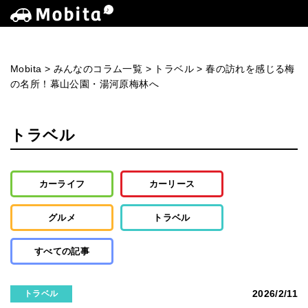
Mobita
>
みんなのコラム一覧
>
トラベル
>
春の訪れを感じる梅
の名所！幕山公園・湯河原梅林へ
トラベル
カーライフ
カーリース
グルメ
トラベル
すべての記事
2026/2/11
トラベル