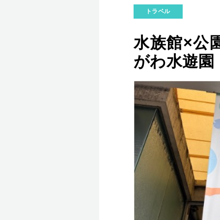
トラベル
水族館×公
がわ水遊園