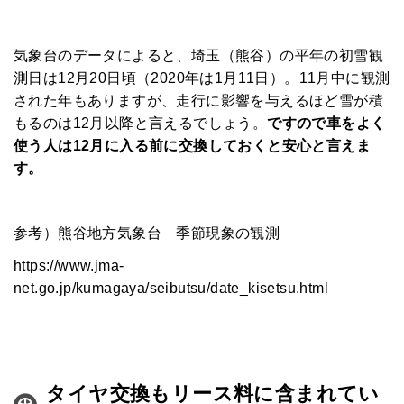
HOME
気象台のデータによると、埼玉（熊谷）の平年の初雪観
みんなのコラム
測日は12月20日頃（2020年は1月11日）。11月中に観測
された年もありますが、走行に影響を与えるほど雪が積
マチネタ
もるのは12月以降と言えるでしょう。
ですので車をよく
使う人は12月に入る前に交換しておくと安心と言えま
ペットNOW
す。
定額リースプランのご紹介
参考）熊谷地方気象台 季節現象の観測
運営会社
https://www.jma-
net.go.jp/kumagaya/seibutsu/date_kisetsu.html
タイヤ交換もリース料に含まれてい