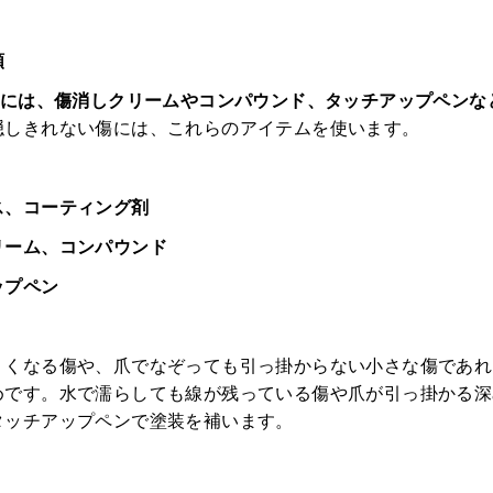
類
ムには、傷消しクリームやコンパウンド、タッチアップペンな
隠しきれない傷には、これらのアイテムを使います。
ス、コーティング剤
リーム、コンパウンド
ップペン
HOME
くくなる傷や、爪でなぞっても引っ掛からない小さな傷であれ
みんなのコラム
めです。水で濡らしても線が残っている傷や爪が引っ掛かる深
タッチアップペンで塗装を補います。
マチネタ