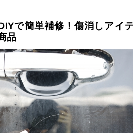
DIYで簡単補修！傷消しアイ
商品