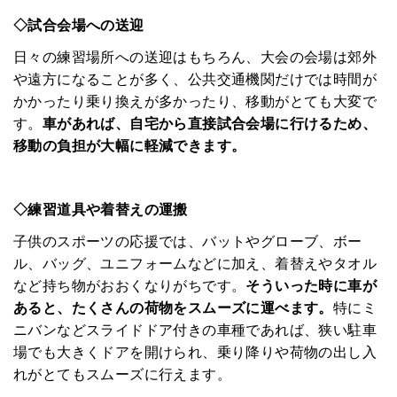
◇試合会場への送迎
日々の練習場所への送迎はもちろん、大会の会場は郊外
や遠方になることが多く、公共交通機関だけでは時間が
かかったり乗り換えが多かったり、移動がとても大変で
す。
車があれば、自宅から直接試合会場に行けるため、
移動の負担が大幅に軽減できます。
◇練習道具や着替えの運搬
子供のスポーツの応援では、バットやグローブ、ボー
ル、バッグ、ユニフォームなどに加え、着替えやタオル
など持ち物がおおくなりがちです。
そういった時に車が
HOME
あると、たくさんの荷物をスムーズに運べます。
特にミ
ニバンなどスライドドア付きの車種であれば、狭い駐車
みんなのコラム
場でも大きくドアを開けられ、乗り降りや荷物の出し入
れがとてもスムーズに行えます。
マチネタ