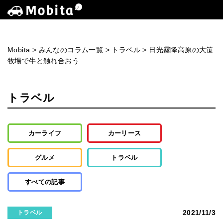
Mobita
>
みんなのコラム一覧
>
トラベル
>
日光霧降高原の大笹
牧場で牛と触れ合おう
トラベル
カーライフ
カーリース
グルメ
トラベル
すべての記事
2021/11/3
トラベル