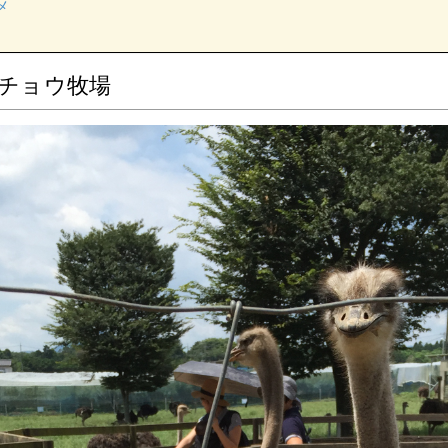
メ
チョウ牧場