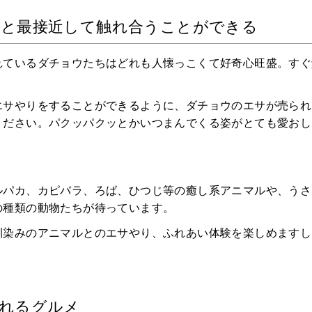
と最接近して触れ合うことができる
ペットNOW
れているダチョウたちはどれも人懐っこくて好奇心旺盛。すぐ
定額リースプランのご紹介
エサやりをすることができるように、ダチョウのエサが売られ
ください。パクッパクッとかいつまんでくる姿がとても愛おし
運営会社
ルパカ、カピバラ、ろば、ひつじ等の癒し系アニマルや、うさ
の種類の動物たちが待っています。
馴染みのアニマルとのエサやり、ふれあい体験を楽しめますし
。
れるグルメ